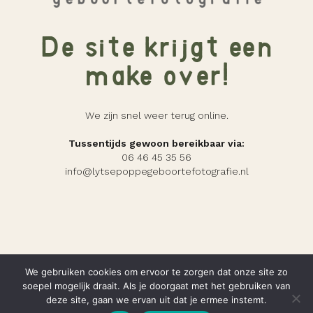
De site krijgt een
make-over!
We zijn snel weer terug online.
Tussentijds gewoon bereikbaar via:
06 46 45 35 56
info@lytsepoppegeboortefotografie.nl
We gebruiken cookies om ervoor te zorgen dat onze site zo
soepel mogelijk draait. Als je doorgaat met het gebruiken van
deze site, gaan we ervan uit dat je ermee instemt.