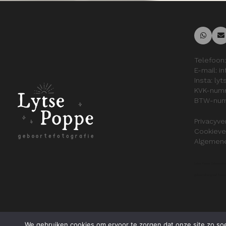
Telefoon:
E-mail:
i
Insta:
lyt
KVK-num
BTW-num
Privacyve
Cookiever
Algemen
Lytse Poppe Geboortefoto
geboortefotograaf friesl
We gebruiken cookies om ervoor te zorgen dat onze site zo soep