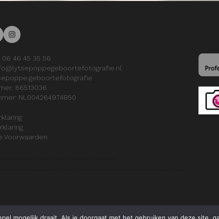
 06 46 45 35 56
nfo@lytsepoppegeboortefotografie.nl
sepoppe.geboortefotografie
mer: 86513036
mer: NL004264974B50
rklaring
klaring
e Voorwaarden
graaf geboortefotografie bevalling geboorte fotograaf bevallingsfotograaf bevallingsfotografie
and geboortefotograaf groningen geboortefotograaf flevoland geboortefotograaf noordoostpolder geboortefotograaf drenthe geboortefotograaf overijssel
el mogelijk draait. Als je doorgaat met het gebruiken van deze site, g